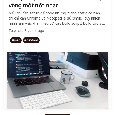
vòng một nốt nhạc
Nếu chỉ cần setup để code những trang static cơ bản,
thì chỉ cần Chrome và Notepad là đủ :smile:, tuy nhiên
mình làm việc khá nhiều với các build script, build tools và
terminal nữa, việc setup máy sẽ phức tạp hơn tí.
Tú
wrote
8 years ago
#
mac
#
devtool