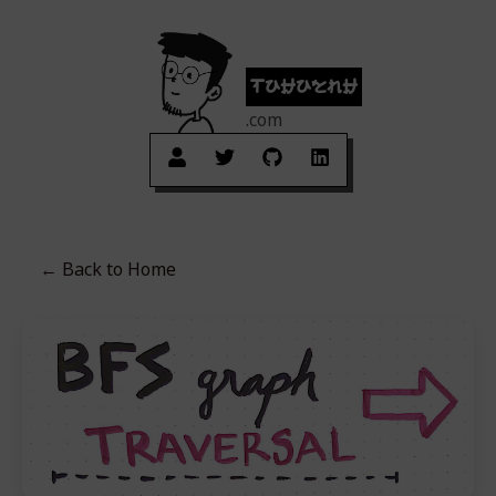
tuhuynh
.com
← Back to
Home