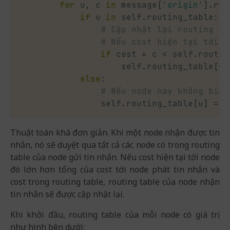
for
 u
,
 c 
in
 message
[
'origin'
]
.
rou
if
 u 
in
 self
.
routing_table
:
# Cập nhật lại routing ta
# Nếu cost hiện tại tới n
if
 cost 
+
 c 
<
 self
.
routin
                    self
.
routing_table
[
u
]
else
:
# Nếu node này không biết
                self
.
routing_table
[
u
]
=
 c
Thuật toán khá đơn giản. Khi một node nhận được tin
nhắn, nó sẽ duyệt qua tất cả các node có trong routing
table của node gửi tin nhắn. Nếu cost hiện tại tới node
đó lớn hơn tổng của cost tới node phát tin nhắn và
cost trong routing table, routing table của node nhận
tin nhắn sẽ được cập nhật lại.
Khi khởi đầu, routing table của mỗi node có giá trị
như hình bên dưới: