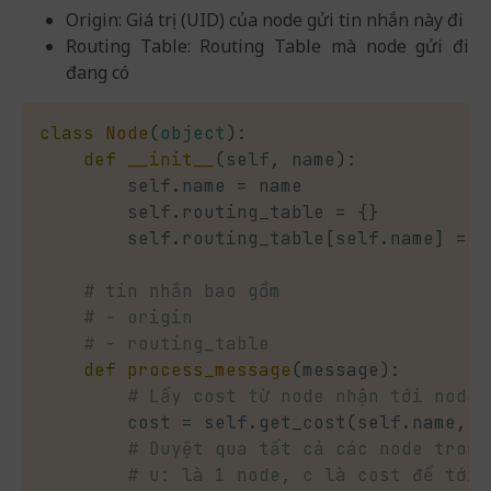
Origin: Giá trị (UID) của node gửi tin nhắn này đi
Routing Table: Routing Table mà node gửi đi
đang có
class
Node
(
object
)
:
def
__init__
(
self
,
 name
)
:
        self
.
name 
=
 name

        self
.
routing_table 
=
{
}
        self
.
routing_table
[
self
.
name
]
=
0
# tin nhắn bao gồm
# - origin
# - routing_table
def
process_message
(
message
)
:
# Lấy cost từ node nhận tới node 
        cost 
=
 self
.
get_cost
(
self
.
name
,
 m
# Duyệt qua tất cả các node trong
# u: là 1 node, c là cost để tới 