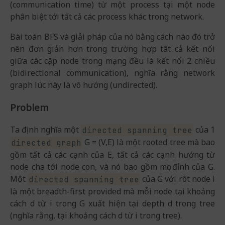
(communication time) từ một process tại một node
phân biệt tới tất cả các process khác trong network.
Bài toán BFS và giải pháp của nó bằng cách nào đó trở
nên đơn giản hơn trong trường hợp tât cả kết nối
giữa các cặp node trong mạng đều là kết nối 2 chiều
(bidirectional communication), nghĩa rằng network
graph lúc này là vô hướng (undirected).
Problem
Ta định nghĩa một
của 1
directed spanning tree
G = (V,E) là một rooted tree mà bao
directed graph
gồm tất cả các cạnh của E, tất cả các cạnh hướng từ
node cha tới node con, và nó bao gồm mọi đỉnh của G.
Một
của G với rôt node i
directed spanning tree
là một breadth-first provided mà mỗi node tại khoảng
cách d từ i trong G xuất hiện tại depth d trong tree
(nghĩa rằng, tại khoảng cách d từ i trong tree).