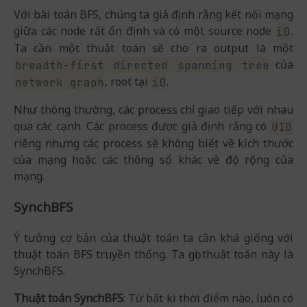
Với bài toán BFS, chúng ta giả định rằng kết nối mạng
giữa các node rất ổn định và có một source node
.
i0
Ta cần một thuật toán sẽ cho ra output là một
của
breadth-first directed spanning tree
, root tại
.
network graph
i0
Như thông thường, các process chỉ giao tiếp với nhau
qua các cạnh. Các process được giả định rằng có
UID
riêng nhưng các process sẽ không biết về kích thước
của mạng hoặc các thông số khác về độ rộng của
mạng.
SynchBFS
Ý tưởng cơ bản của thuật toán ta cần khá giống với
thuật toán BFS truyền thống. Ta gọi thuật toán này là
SynchBFS.
Thuật toán SynchBFS
: Từ bất kì thời điểm nào, luôn có