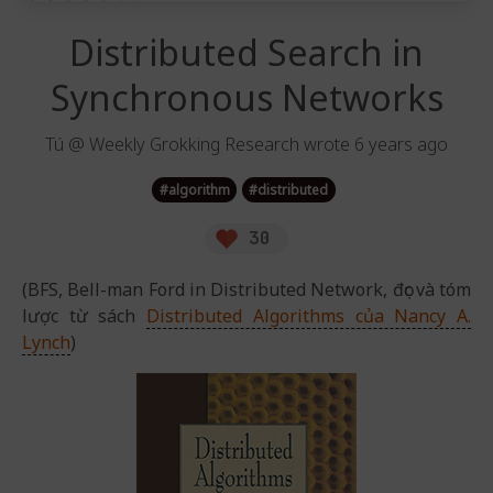
Distributed Search in
Synchronous Networks
Tú @ Weekly Grokking Research
wrote
6 years ago
#
algorithm
#
distributed
30
(BFS, Bell-man Ford in Distributed Network, đọc và tóm
lược từ sách
Distributed Algorithms của Nancy A.
Lynch
)