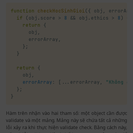
function
checkHocSinhGioi
(
{
 obj
,
 errorArr
if
(
obj
.
score 
>
8
&&
 obj
.
ethics 
>
8
)
{
return
{
      obj
,
      errorArray
,
}
;
}
return
{
    obj
,
errorArray
:
[
...
errorArray
,
"Không đủ
}
;
}
Hàm trên nhận vào hai tham số: một object cần được
validate và một mảng. Mảng này sẽ chứa tất cả những
lỗi xảy ra khi thực hiện validate check. Bằng cách này,