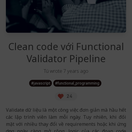
Clean code với Functional
Validator Pipeline
Tú
wrote
7 years ago
#
javascript
#
functional_programming
24
Validate dữ liệu là một công việc đơn giản mà hầu hết
các lập trình viên làm mỗi ngày. Tuy nhiên, khi đối
mặt với nhiều thay đổi về requirements hoặc khi ứng
dụng ngày càng mở rộng, logic của các đoạn code