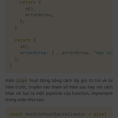
return
{
      obj
,
      errorArray
,
}
;
}
return
{
    obj
,
errorArray
:
[
...
errorArray
,
"Học sinh
}
;
}
Hàm
hoạt động bằng cách lấy giá trị trả về từ
pipe
hàm trước, truyền vào tham số hàm sau hay nói cách
khác nó tạo ra một pipeline của function, implement
trong code như sau:
const
 hocSinhXuatSacValidator 
=
pipe
(