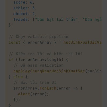
score
:
6
,
ethics
:
5
,
absent
:
2
,
frauds
:
[
"Dám bật lại thầy"
,
"Dám ngắt 
}
;
// Chạy validate pipeline
const
{
 errorArray 
}
=
hocSinhXuatSacVali
// Kiểm tra lỗi và hiển thị lỗi
if
(
!
errorArray
.
length
)
{
// Đã pass validation
capGiayChungNhanHocSinhXuatSac
(
hocSinh
)
}
else
{
// Báo lỗi trên UI
  errorArray
.
forEach
(
error
=>
{
alert
(
error
)
;
}
)
;
}