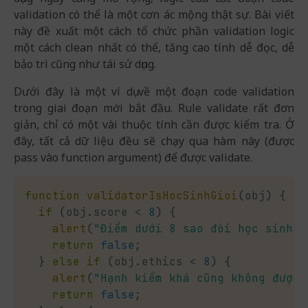
validation có thể là một cơn ác mộng thật sự. Bài viết
này đề xuất một cách tổ chức phần validation logic
một cách clean nhất có thể, tăng cao tính dễ đọc, dễ
bảo trì cũng như tái sử dụng.
Dưới đây là một ví dụ về một đoạn code validation
trong giai đoạn mới bắt đầu. Rule validate rất đơn
giản, chỉ có một vài thuộc tính cần được kiểm tra. Ở
đây, tất cả dữ liệu đều sẽ chạy qua hàm này (được
pass vào function argument) để được validate.
function
validatorIsHocSinhGioi
(
obj
)
{
if
(
obj
.
score 
<
8
)
{
alert
(
"Điểm dưới 8 sao đòi học sinh g
return
false
;
}
else
if
(
obj
.
ethics 
<
8
)
{
alert
(
"Hạnh kiểm khá cũng không được 
return
false
;