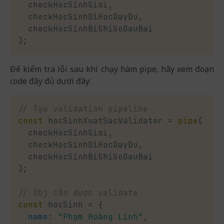
  checkHocSinhGioi
,
  checkHocSinhDiHocDayDu
,
)
;
Để kiểm tra lỗi sau khi chạy hàm pipe, hãy xem đoạn
code đầy đủ dưới đây:
// Tạo validation pipeline
const
 hocSinhXuatSacValidator 
=
pipe
(
  checkHocSinhGioi
,
  checkHocSinhDiHocDayDu
,
)
;
// Obj cần được validate
const
 hocSinh 
=
{
name
:
"Phạm Hoàng Linh"
,