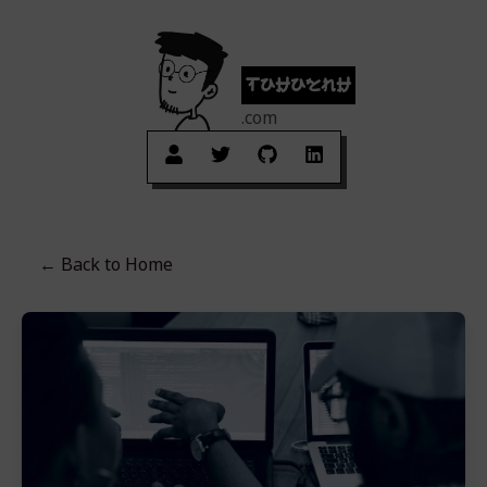
tuhuynh
.com
← Back to
Home